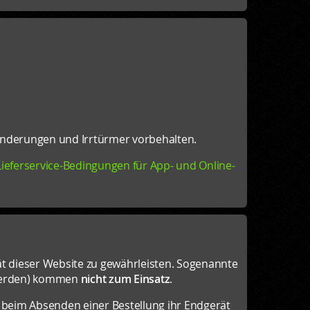
. Änderungen und Irrtürmer vorbehalten.
ieferservice-Bedingungen für App- und Online-
ät dieser Website zu gewährleisten. Sogenannte
 werden) kommen
nicht zum Einsatz
.
t beim Absenden einer Bestellung ihr Endgerät